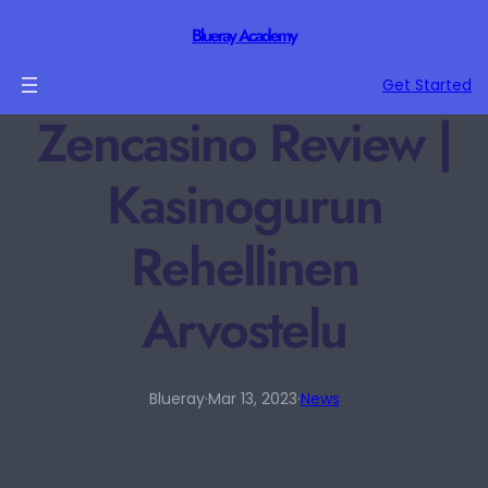
Blueray Academy
Get Started
Zencasino Review |
Kasinogurun
Rehellinen
Arvostelu
Blueray
·
Mar 13, 2023
·
News