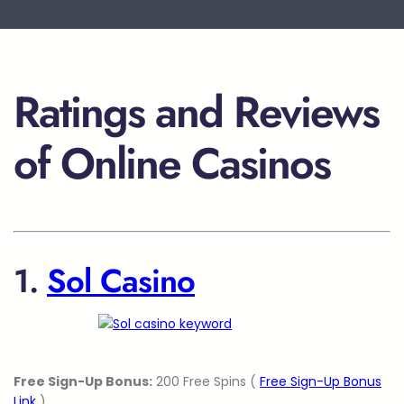
Ratings and Reviews
of Online Casinos
1.
Sol Casino
Free Sign-Up Bonus:
200 Free Spins (
Free Sign-Up Bonus
Link
)