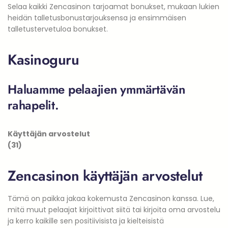
Selaa kaikki Zencasinon tarjoamat bonukset, mukaan lukien
heidän talletusbonustarjouksensa ja ensimmäisen
talletustervetuloa bonukset.
Kasinoguru
Haluamme pelaajien ymmärtävän
rahapelit.
Käyttäjän arvostelut
(31)
Zencasinon käyttäjän arvostelut
Tämä on paikka jakaa kokemusta Zencasinon kanssa. Lue,
mitä muut pelaajat kirjoittivat siitä tai kirjoita oma arvostelu
ja kerro kaikille sen positiivisista ja kielteisistä