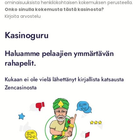
ominaisuuksista henkilökohtaisen kokemuksen perusteella.
Onko sinulla kokemusta tästä kasinosta?
Kirjoita arvostelu
Kasinoguru
Haluamme pelaajien ymmärtävän
rahapelit.
Kukaan ei ole vielä lähettänyt kirjallista katsausta
Zencasinosta