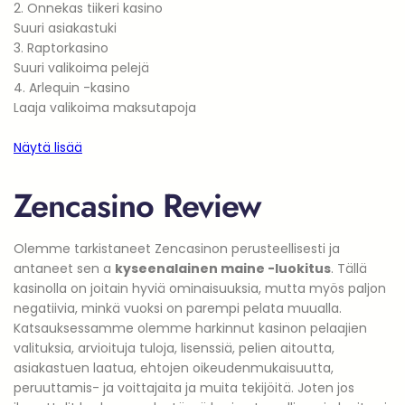
2. Onnekas tiikeri kasino
Suuri asiakastuki
3. Raptorkasino
Suuri valikoima pelejä
4. Arlequin -kasino
Laaja valikoima maksutapoja
Näytä lisää
Zencasino Review
Olemme tarkistaneet Zencasinon perusteellisesti ja
antaneet sen a
kyseenalainen maine -luokitus
. Tällä
kasinolla on joitain hyviä ominaisuuksia, mutta myös paljon
negatiivia, minkä vuoksi on parempi pelata muualla.
Katsauksessamme olemme harkinnut kasinon pelaajien
valituksia, arvioituja tuloja, lisenssiä, pelien aitoutta,
asiakastuen laatua, ehtojen oikeudenmukaisuutta,
peruuttamis- ja voittajaita ja muita tekijöitä. Joten jos