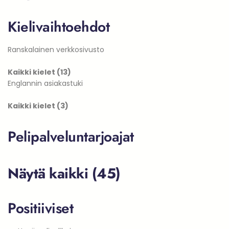
Kielivaihtoehdot
Ranskalainen verkkosivusto
Kaikki kielet (13)
Englannin asiakastuki
Kaikki kielet (3)
Pelipalveluntarjoajat
Näytä kaikki (45)
Positiiviset