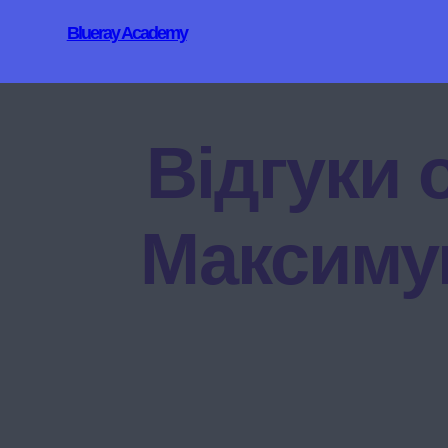
Blueray Academy
Відгуки 
Максиму