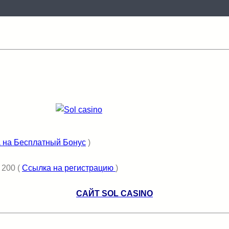
 на Бесплатный Бонус
)
 200 (
Ссылка на регистрацию
)
САЙТ SOL CASINO