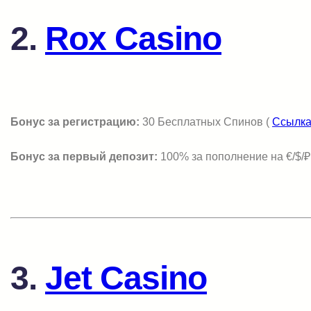
2.
Rox Casino
Бонус за регистрацию:
30 Бесплатных Спинов (
Ссылка
Бонус за первый депозит:
100% за пополнение на €/$/₽
3.
Jet Casino