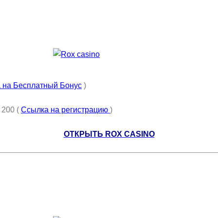
 на Бесплатный Бонус
)
 200 (
Ссылка на регистрацию
)
ОТКРЫТЬ ROX CASINO