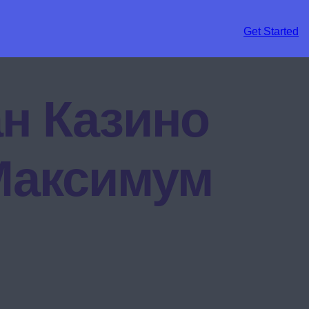
Get Started
ан Казино
Максимум