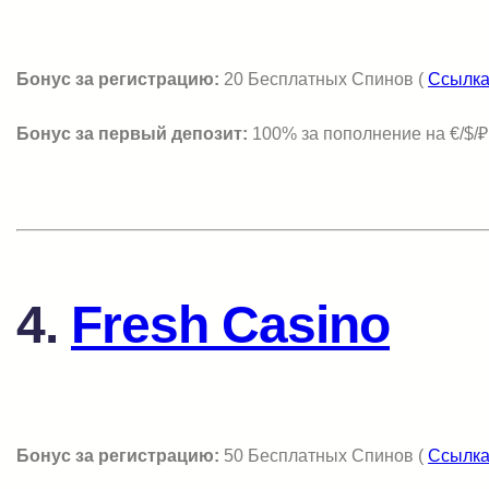
Бонус за регистрацию:
20 Бесплатных Спинов (
Ссылка
Бонус за первый депозит:
100% за пополнение на €/$/₽
4.
Fresh Casino
Бонус за регистрацию:
50 Бесплатных Спинов (
Ссылка