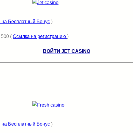
 на Бесплатный Бонус
)
 500 (
Ссылка на регистрацию
)
ВОЙТИ JET CASINO
 на Бесплатный Бонус
)