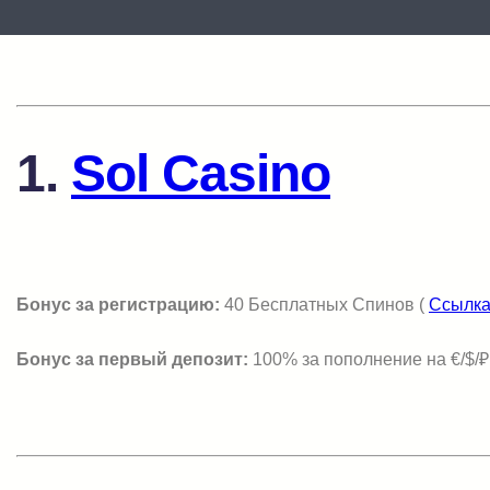
1.
Sol Casino
Бонус за регистрацию:
40 Бесплатных Спинов (
Ссылка
Бонус за первый депозит:
100% за пополнение на €/$/₽