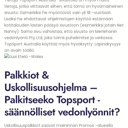
Tietoja TopSport Australia -sivustolla on myös muita
tietoja, jotka viittaavat siihen, että tämä on hyvämaineinen
sivusto. Esimerkiksi he myöntävät vain yli 18 -vuotiaat.
Lisäksi he ehdottavat ohjelmistojen käyttöä estämään
kotitalouden lasten pääsyä sivustoon (esimerkiksi jotain Net
Nanny). Sama sivu vahvistaa, että sivusto on Merlehanin
vedonlyönti Pty Ltd, joka toimii puhelimitse ja verkossa.
TopSport Australia käyttää myös hyväksytty. Läpinäkyvyys
on avain täällä.
Palkkiot &
Uskollisuusohjelma –
Palkitseeko Topsport -
säännölliset vedonlyönnit?
Uskollisuuspalkkiot saavat maininnan Promos -alueella