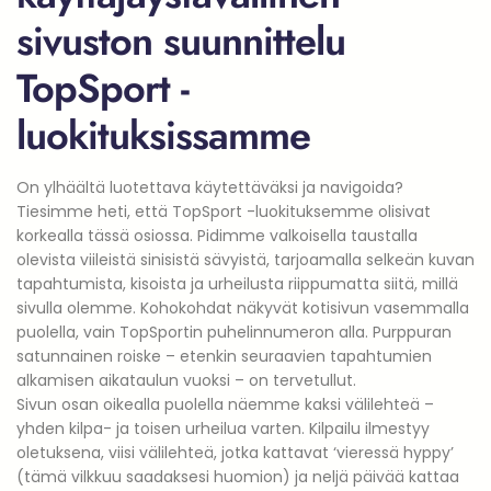
sivuston suunnittelu
TopSport -
luokituksissamme
On ylhäältä luotettava käytettäväksi ja navigoida?
Tiesimme heti, että TopSport -luokituksemme olisivat
korkealla tässä osiossa. Pidimme valkoisella taustalla
olevista viileistä sinisistä sävyistä, tarjoamalla selkeän kuvan
tapahtumista, kisoista ja urheilusta riippumatta siitä, millä
sivulla olemme. Kohokohdat näkyvät kotisivun vasemmalla
puolella, vain TopSportin puhelinnumeron alla. Purppuran
satunnainen roiske – etenkin seuraavien tapahtumien
alkamisen aikataulun vuoksi – on tervetullut.
Sivun osan oikealla puolella näemme kaksi välilehteä –
yhden kilpa- ja toisen urheilua varten. Kilpailu ilmestyy
oletuksena, viisi välilehteä, jotka kattavat ‘vieressä hyppy’
(tämä vilkkuu saadaksesi huomion) ja neljä päivää kattaa