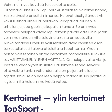
Voimme myös käyttää tulosaluetta sieltä.
Siirtymällä urheiluun TopSport Australiassa, voimme nähdä,
kuinka sivusto ansaitsi nimensä. He ovat sisällyttäneet yli
kaksi tusinaa urheilua, politiikan, jalkapallofutuurien, e-
urheilun ja jopa gaelin jalkapallon kanssa. Se on myös
tarpeeksi helppoa käydä läpi tämän päivän otteluihin, joten
voimme nähdä, mitä tulevina aikoina on saatavilla.
Minkä tahansa urheilun valitseminen avaa kyseisen osan
tarkastellaksesi tulevia otteluita ja tapahtumia. Yhden
näistä valitseminen antaa kertoimet mahdollisille tuloksille,
i.e., VALITTAMINEN YLEINEN VOITTAJA. On helppo valita yksi ja
lisätä se vedonlyöntiin sieltä. Haluamme tehdä selväksi,
että vaikka kunkin välilehden alla on paljon urheilua ja
tapahtumia, se on edelleen helppo mahdollisuus porata ja
löytää mitä haluamme lyödä vetoa.
Kertoimet – ylin kertoimet
TopSport -