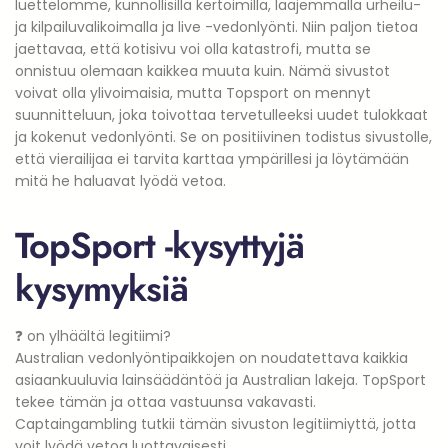
luettelomme, kunnollisilla kertoimilla, laajemmalla urheilu-
ja kilpailuvalikoimalla ja live -vedonlyönti. Niin paljon tietoa
jaettavaa, että kotisivu voi olla katastrofi, mutta se
onnistuu olemaan kaikkea muuta kuin. Nämä sivustot
voivat olla ylivoimaisia, mutta Topsport on mennyt
suunnitteluun, joka toivottaa tervetulleeksi uudet tulokkaat
ja kokenut vedonlyönti. Se on positiivinen todistus sivustolle,
että vierailijaa ei tarvita karttaa ympärillesi ja löytämään
mitä he haluavat lyödä vetoa.
TopSport -kysyttyjä
kysymyksiä
❓ on ylhäältä legitiimi?
Australian vedonlyöntipaikkojen on noudatettava kaikkia
asiaankuuluvia lainsäädäntöä ja Australian lakeja. TopSport
tekee tämän ja ottaa vastuunsa vakavasti.
Captaingambling tutkii tämän sivuston legitiimiyttä, jotta
voit lyödä vetoa luottavaisesti.