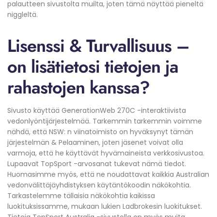
palautteen sivustolta muilta, joten tämä näyttää pieneltä
niggleltä.
Lisenssi & Turvallisuus –
on lisätietosi tietojen ja
rahastojen kanssa?
Sivusto käyttää GenerationWeb 270C -interaktiivista
vedonlyöntijärjestelmää. Tarkemmin tarkemmin voimme
nähdä, että NSW: n viinatoimisto on hyväksynyt tämän
järjestelmän & Pelaaminen, joten jäsenet voivat olla
varmoja, että he käyttävät hyvämaineista verkkosivustoa.
Lupaavat TopSport -arvosanat tukevat nämä tiedot.
Huomasimme myös, että ne noudattavat kaikkia Australian
vedonvälittäjäyhdistyksen käytäntökoodin näkökohtia.
Tarkastelemme tällaisia ​​näkökohtia kaikissa
luokituksissamme, mukaan lukien Ladbrokesin luokitukset.