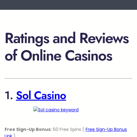
Ratings and Reviews
of Online Casinos
1.
Sol Casino
Free Sign-Up Bonus:
60 Free Spins (
Free Sign-Up Bonus
Link
)