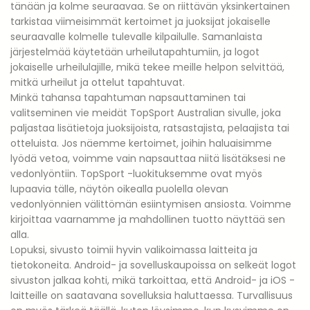
tänään ja kolme seuraavaa. Se on riittävän yksinkertainen
tarkistaa viimeisimmät kertoimet ja juoksijat jokaiselle
seuraavalle kolmelle tulevalle kilpailulle. Samanlaista
järjestelmää käytetään urheilutapahtumiin, ja logot
jokaiselle urheilulajille, mikä tekee meille helpon selvittää,
mitkä urheilut ja ottelut tapahtuvat.
Minkä tahansa tapahtuman napsauttaminen tai
valitseminen vie meidät TopSport Australian sivulle, joka
paljastaa lisätietoja juoksijoista, ratsastajista, pelaajista tai
otteluista. Jos näemme kertoimet, joihin haluaisimme
lyödä vetoa, voimme vain napsauttaa niitä lisätäksesi ne
vedonlyöntiin. TopSport -luokituksemme ovat myös
lupaavia tälle, näytön oikealla puolella olevan
vedonlyönnien välittömän esiintymisen ansiosta. Voimme
kirjoittaa vaarnamme ja mahdollinen tuotto näyttää sen
alla.
Lopuksi, sivusto toimii hyvin valikoimassa laitteita ja
tietokoneita. Android- ja sovelluskaupoissa on selkeät logot
sivuston jalkaa kohti, mikä tarkoittaa, että Android- ja iOS -
laitteille on saatavana sovelluksia haluttaessa. Turvallisuus