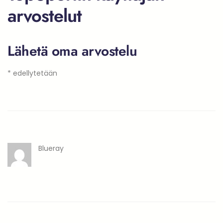
arvostelut
Lähetä oma arvostelu
* edellytetään
Blueray