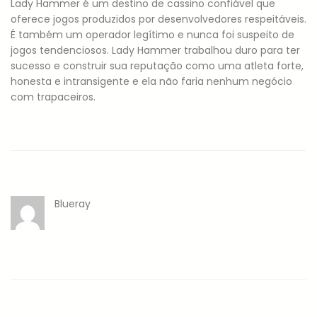
Lady Hammer é um destino de cassino confiável que
oferece jogos produzidos por desenvolvedores respeitáveis.
É também um operador legítimo e nunca foi suspeito de
jogos tendenciosos. Lady Hammer trabalhou duro para ter
sucesso e construir sua reputação como uma atleta forte,
honesta e intransigente e ela não faria nenhum negócio
com trapaceiros.
Blueray