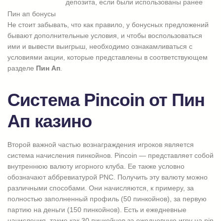
депозита, если были использованы ранее
Пин ап бонусы
Не стоит забывать, что как правило, у бонусных предложений
бывают дополнительные условия, и чтобы воспользоваться
ими и вывести выигрыш, необходимо ознакамливаться с
условиями акции, которые представлены в соответствующем
разделе
Пин Ап
.
Система Pincoin от Пин
Ап казино
Второй важной частью вознаграждения игроков является
система начисления пинкойнов. Pincoin — представляет собой
внутреннюю валюту игорного клуба. Ее также условно
обозначают аббревиатурой PNC. Получить эту валюту можно
различными способами. Они начисляются, к примеру, за
полностью заполненный профиль (50 пинкойнов), за первую
партию на деньги (150 пинкойнов). Есть и ежедневные
начисления, такие как 30 пинкойнов за ежедневную игру на pin