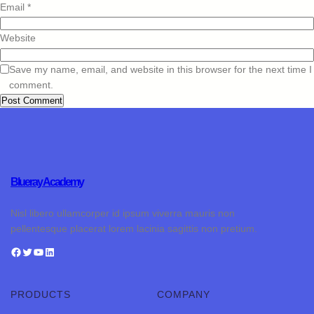
Email
*
Website
Save my name, email, and website in this browser for the next time I
comment.
Blueray Academy
Nisl libero ullamcorper id ipsum viverra mauris non
pellentesque placerat lorem lacinia sagittis non pretium.
PRODUCTS
COMPANY