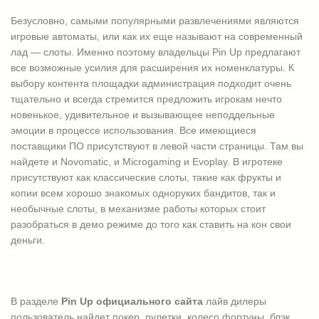
Безусловно, самыми популярными развлечениями являются
игровые автоматы, или как их еще называют на современный
лад — слоты. Именно поэтому владельцы Pin Up предлагают
все возможные усилия для расширения их номенклатуры. К
выбору контента площадки администрация подходит очень
тщательно и всегда стремится предложить игрокам нечто
новенькое, удивительное и вызывающее неподдельные
эмоции в процессе использования. Все имеющиеся
поставщики ПО присутствуют в левой части страницы. Там вы
найдете и Novomatic, и Microgaming и Evoplay. В игротеке
присутствуют как классические слоты, такие как фрукты и
копии всем хорошо знакомых одноруких бандитов, так и
необычные слоты, в механизме работы которых стоит
разобраться в демо режиме до того как ставить на кон свои
деньги.
В разделе
Pin Up официального сайта
лайв дилеры
пользователь найдет покер, рулетки, колесо фортуны, блэк