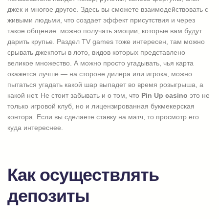
джек и многое другое. Здесь вы сможете взаимодействовать с
живыми людьми, что создает эффект присутствия и через
такое общение можно получать эмоции, которые вам будут
дарить крупье. Раздел TV games тоже интересен, там можно
срывать джекпоты в лото, видов которых представлено
великое множество. А можно просто угадывать, чья карта
окажется лучше — на стороне дилера или игрока, можно
пытаться угадать какой шар выпадет во время розыгрыша, а
какой нет. Не стоит забывать и о том, что
Pin Up casino
это не
только игровой клуб, но и лицензированная букмекерская
контора. Если вы сделаете ставку на матч, то просмотр его
куда интереснее.
Как осуществлять
депозиты