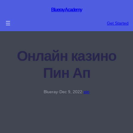
Blueray Academy
Get Started
Онлайн казино
Пин Ап
Blueray
·
Dec 9, 2022
·
pin