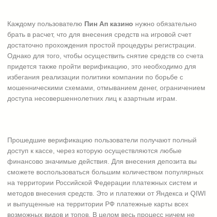
Каждому пользователю
Пин Ап казино
нужно обязательно
брать в расчет, что для внесения средств на игровой счет
достаточно прохождения простой процедуры регистрации.
Однако для того, чтобы осуществить снятие средств со счета
придется также пройти верификацию, это необходимо для
избегания реализации политики компании по борьбе с
мошенническими схемами, отмыванием денег, ограничением
доступа несовершеннолетних лиц к азартным играм.
Прошедшие верификацию пользователи получают полный
доступ к кассе, через которую осуществляются любые
финансово значимые действия. Для внесения депозита вы
сможете воспользоваться большим количеством популярных
на территории Российской Федерации платежных систем и
методов внесения средств. Это и платежки от Яндекса и QIWI
и выпущенные на территории РФ платежные карты всех
возможных видов и топов. В целом весь процесс ничем не