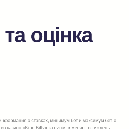
 та оцінка
нформация о ставках, минимум бет и максимум бет, о
азино «King Billy» за сутки, в месяц , в тиждень.