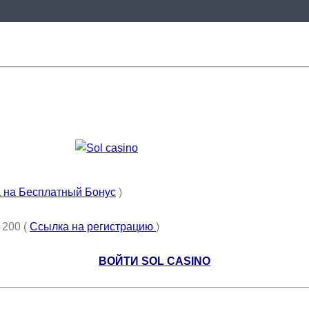
 на Бесплатный Бонус
)
 200 (
Ссылка на регистрацию
)
ВОЙТИ SOL CASINO