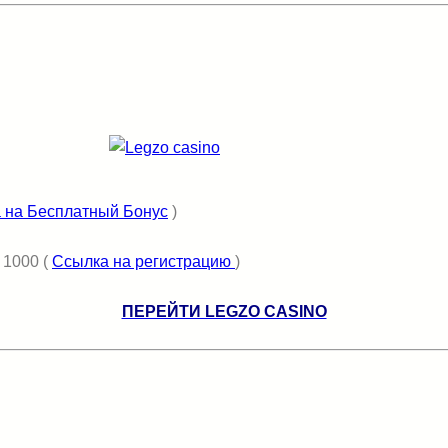
 на Бесплатный Бонус
)
 1000 (
Ссылка на регистрацию
)
ПЕРЕЙТИ LEGZO CASINO