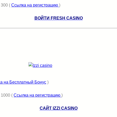
 300 (
Ссылка на регистрацию
)
ВОЙТИ FRESH CASINO
а на Бесплатный Бонус
)
 1000 (
Ссылка на регистрацию
)
САЙТ IZZI CASINO