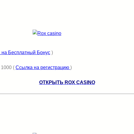
 на Бесплатный Бонус
)
 1000 (
Ссылка на регистрацию
)
ОТКРЫТЬ ROX CASINO