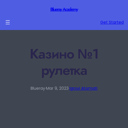
Blueray Academy
Get Started
Казино №1
рулетка
Blueray
·
Mar 9, 2023
·
Igrovi Atomati