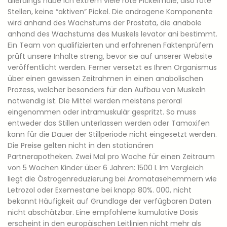
allerdings habe ich extrem viele rote Pickelmale, also rote
Stellen, keine “aktiven” Pickel. Die androgene Komponente
wird anhand des Wachstums der Prostata, die anabole
anhand des Wachstums des Muskels levator ani bestimmt.
Ein Team von qualifizierten und erfahrenen Faktenprüfern
prüft unsere Inhalte streng, bevor sie auf unserer Website
veröffentlicht werden. Ferner versetzt es Ihren Organismus
über einen gewissen Zeitrahmen in einen anabolischen
Prozess, welcher besonders für den Aufbau von Muskeln
notwendig ist. Die Mittel werden meistens peroral
eingenommen oder intramuskulär gespritzt. So muss
entweder das Stillen unterlassen werden oder Tamoxifen
kann für die Dauer der Stillperiode nicht eingesetzt werden.
Die Preise gelten nicht in den stationären
Partnerapotheken. Zwei Mal pro Woche für einen Zeitraum
von 5 Wochen Kinder über 6 Jahren: 1500 I. Im Vergleich
liegt die Östrogenreduzierung bei Aromatasehemmern wie
Letrozol oder Exemestane bei knapp 80%. 000, nicht
bekannt Häufigkeit auf Grundlage der verfügbaren Daten
nicht abschätzbar. Eine empfohlene kumulative Dosis
erscheint in den europäischen Leitlinien nicht mehr als