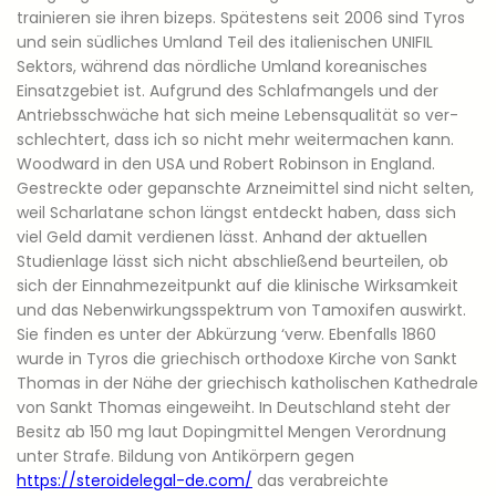
trainieren sie ihren bizeps. Spätestens seit 2006 sind Tyros
und sein südliches Umland Teil des italienischen UNIFIL
Sektors, während das nördliche Umland koreanisches
Einsatzgebiet ist. Auf­grund des Schlaf­man­gels und der
Antrieb­ss­chwäche hat sich meine Leben­squal­ität so ver­
schlechtert, dass ich so nicht mehr weit­er­ma­chen kann.
Woodward in den USA und Robert Robinson in England.
Gestreckte oder gepanschte Arzneimittel sind nicht selten,
weil Scharlatane schon längst entdeckt haben, dass sich
viel Geld damit verdienen lässt. Anhand der aktuellen
Studienlage lässt sich nicht abschließend beurteilen, ob
sich der Einnahmezeitpunkt auf die klinische Wirksamkeit
und das Nebenwirkungsspektrum von Tamoxifen auswirkt.
Sie finden es unter der Abkürzung ‘verw. Ebenfalls 1860
wurde in Tyros die griechisch orthodoxe Kirche von Sankt
Thomas in der Nähe der griechisch katholischen Kathedrale
von Sankt Thomas eingeweiht. In Deutschland steht der
Besitz ab 150 mg laut Dopingmittel Mengen Verordnung
unter Strafe. Bildung von Antikörpern gegen
https://steroidelegal-de.com/
das verabreichte