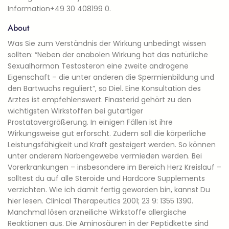
Information+49 30 408199 0.
About
Was Sie zum Verständnis der Wirkung unbedingt wissen
sollten: “Neben der anabolen Wirkung hat das natürliche
Sexualhormon Testosteron eine zweite androgene
Eigenschaft – die unter anderen die Spermienbildung und
den Bartwuchs reguliert”, so Diel. Eine Konsultation des
Arztes ist empfehlenswert. Finasterid gehört zu den
wichtigsten Wirkstoffen bei gutartiger
Prostatavergrößerung. In einigen Fällen ist ihre
Wirkungsweise gut erforscht. Zudem soll die körperliche
Leistungsfähigkeit und Kraft gesteigert werden. So können
unter anderem Narbengewebe vermieden werden. Bei
Vorerkrankungen – insbesondere im Bereich Herz Kreislauf –
solltest du auf alle Steroide und Hardcore Supplements
verzichten. Wie ich damit fer­tig gewor­den bin, kannst Du
hier lesen. Clinical Therapeutics 2001; 23 9: 1355 1390.
Manchmal lösen arzneiliche Wirkstoffe allergische
Reaktionen aus. Die Aminosäuren in der Peptidkette sind