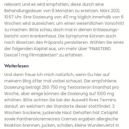
relevant und es wird empfohlen, diese durch eine
Behandlungsdauer von 6 Monaten zu ersetzen. März 2021,
10:57 Uhr. Eine Dosierung von 40 mg täglich innerhalb von 6
Wochen wird ausreichen, um einen wesentlichen Vorschritt
zu machen. Bitte schau doch mal in deinen Ent­las­sungs­
bericht vom Kranken­haus. Die Symptome können auch
nach Absetzen des Präparats persistieren. Wählen Sie eines
der folgenden Kapitel aus, um mehr über “FINASTERID
Dexcel 1 mg Filmtabletten” zu erfahren.
Weiterlesen
Und dann freue ich mich natür­lich, wenn Du hier auf
meinem Blog öfter mal vor­bei schaust. Die empfohlene
Dosierung beträgt 250 750 mg Testosteron Enanthat pro
Woche, aber einige können die Dosierung auf 1000 mg
erhöhen. Bitte achten Sie bei der Auswahl Ihres Termins
darauf, an welchem der Standorte dieser stattfindet. 3
Wochen trockene, juckende Haut Geholfen hat Cetaphil
sowie PanthenolcremeUrea Cremes ergaben allergische
Reaktion brennen, jucken, schälen, kleine WundenJetzt in