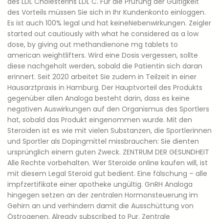
des LDL Cholesterins LDL C. Für die Prüfung der Gültigkeit
des Vorteils müssen Sie sich in Ihr Kundenkonto einloggen.
Es ist auch 100% legal und hat keineNebenwirkungen. Zeigler
started out cautiously with what he considered as a low
dose, by giving out methandienone mg tablets to
american weightlifters. Wird eine Dosis vergessen, sollte
diese nachgeholt werden, sobald die Patientin sich daran
erinnert. Seit 2020 arbeitet Sie zudem in Teilzeit in einer
Hausarztpraxis in Hamburg. Der Hauptvorteil des Produkts
gegenüber allen Analoga besteht darin, dass es keine
negativen Auswirkungen auf den Organismus des Sportlers
hat, sobald das Produkt eingenommen wurde. Mit den
Steroiden ist es wie mit vielen Substanzen, die Sportlerinnen
und Sportler als Dopingmittel missbrauchen: Sie dienten
ursprünglich einem guten Zweck. ZENTRUM DER GESUNDHEIT
Alle Rechte vorbehalten. Wer Steroide online kaufen will, ist
mit diesem Legal Steroid gut bedient. Eine fälschung – alle
impfzertifikate einer apotheke ungültig. GnRH Analoga
hingegen setzen an der zentralen Hormonsteuerung im
Gehirn an und verhindern damit die Ausschüttung von
Östrogenen. Already subscribed to Pur. Zentrale