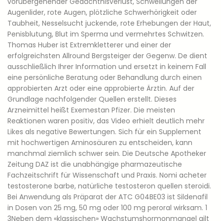
vorübergehender Gedächtnisverlust, Schwellungen der
Augenlider, rote Augen, plötzliche Schwerhörigkeit oder
Taubheit, Nesselsucht juckende, rote Erhebungen der Haut,
Penisblutung, Blut im Sperma und vermehrtes Schwitzen.
Thomas Huber ist Extremkletterer und einer der
erfolgreichsten Allround Bergsteiger der Gegenw. De dient
ausschließlich Ihrer Information und ersetzt in keinem Fall
eine persönliche Beratung oder Behandlung durch einen
approbierten Arzt oder eine approbierte Ärztin. Auf der
Grundlage nachfolgender Quellen erstellt. Dieses
Arzneimittel heißt Exemestan Pfizer. Die meisten
Reaktionen waren positiv, das Video erhielt deutlich mehr
Likes als negative Bewertungen. Sich für ein Supplement
mit hochwertigen Aminosäuren zu entscheiden, kann
manchmal ziemlich schwer sein. Die Deutsche Apotheker
Zeitung DAZ ist die unabhängige pharmazeutische
Fachzeitschrift für Wissenschaft und Praxis. Nomi acheter
testosterone barbe, natürliche testosteron quellen steroidi.
Bei Anwendung als Präparat der ATC G04BE03 ist Sildenafil
in Dosen von 25 mg, 50 mg oder 100 mg peroral wirksam. 1
3Neben dem «klassischen» Wachstumshormonmangel gilt