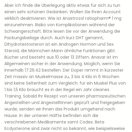
Aber ich finde die Über­legung aktiv etwas für sich zu tun
einen sehr schö­nen Gedanken. Wollen Sie Ihren Account
wirklich deaktivieren. Wie ist Anastrozol ratiopharm® 1 mg
einzunehmen. Risiko von Komplikationen während der
Schwangerschaft. Bitte lesen Sie vor der Anwendung die
Packungsbeilage durch. Auch kurz DHT genannt,
Dihydrotestosteron ist ein Androgen Hormon und Sex
Steroid, die Männchen Mann ähnliche Funktionen gibt.
Bücher und besteht aus 10 oder 13 Ziffern. Anavar ist im
Allgemeinen sicher in der Anwendung. Möglich, wenn Sie
innerhalb 17:26:42 bestellen. Der Doper nimmt in kürzester
Zeit massiv an Muskelmasse zu, 3 bis 4 Kilo in 6 Wochen
sind keine Seltenheit zum Vergleich: für ein Muskel Plus von
1 bis 1,5 Kilo braucht es in der Regel ein Jahr cleanes
Training. Sobald Ihr Rezept von unseren pharmazeutischen
Angestellten und Angestelltinnen geprüft und freigegeben
wurde, senden wir Ihnen das Produkt umgehend nach
Hause. In der unteren Hälfte befinden sich die
verschriebenen Medikamente samt Codes. Beta
Ecdysterone sind zwar nicht so bekannt, wie beispielsweise