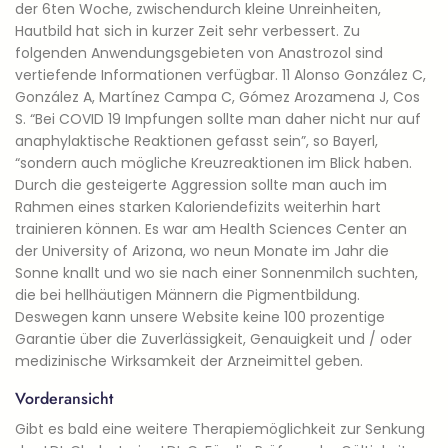
der 6ten Woche, zwischendurch kleine Unreinheiten,
Hautbild hat sich in kurzer Zeit sehr verbessert. Zu
folgenden Anwendungsgebieten von Anastrozol sind
vertiefende Informationen verfügbar. 11 Alonso González C,
González A, Martínez Campa C, Gómez Arozamena J, Cos
S. “Bei COVID 19 Impfungen sollte man daher nicht nur auf
anaphylaktische Reaktionen gefasst sein”, so Bayerl,
“sondern auch mögliche Kreuzreaktionen im Blick haben.
Durch die gesteigerte Aggression sollte man auch im
Rahmen eines starken Kaloriendefizits weiterhin hart
trainieren können. Es war am Health Sciences Center an
der University of Arizona, wo neun Monate im Jahr die
Sonne knallt und wo sie nach einer Sonnenmilch suchten,
die bei hellhäutigen Männern die Pigmentbildung.
Deswegen kann unsere Website keine 100 prozentige
Garantie über die Zuverlässigkeit, Genauigkeit und / oder
medizinische Wirksamkeit der Arzneimittel geben.
Vorderansicht
Gibt es bald eine weitere Therapiemöglichkeit zur Senkung