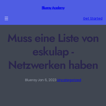
Blueray Academy
Get Started
Muss eine Liste von
eskulap -
Netzwerken haben
Blueray
·
Jan 6, 2023
·
Uncategorized